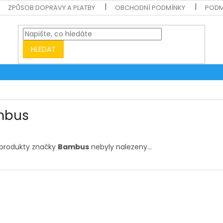
ZPŮSOB DOPRAVY A PLATBY
OBCHODNÍ PODMÍNKY
PODM
HLEDAT
mbus
produkty značky
Bambus
nebyly nalezeny...