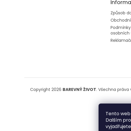
n
Informa
í
e
Způsob do
l
Obchodní
Podmínky
osobních 
Reklamačn
Copyright 2026
BAREVNÝ ŽIVOT
. Všechna práva 
Tento web 
Dalším pr
vyjadřujete