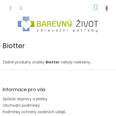
Přejít
NÁKUP
na
obsah
KOŠÍK
Biotter
Žádné produkty značky
Biotter
nebyly nalezeny...
Z
á
p
a
Informace pro vás
t
Způsob dopravy a platby
í
Obchodní podmínky
Podmínky ochrany osobních údajů