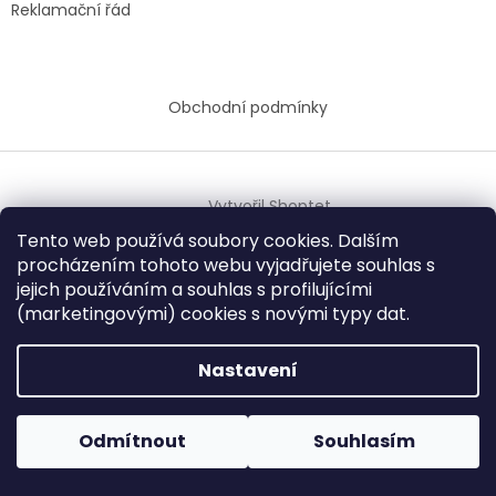
Reklamační řád
Obchodní podmínky
Vytvořil Shoptet
Tento web používá soubory cookies. Dalším
procházením tohoto webu vyjadřujete souhlas s
Copyright 2026
BAREVNÝ ŽIVOT
. Všechna práva
jejich používáním a
souhlas s profilujícími
vyhrazena.
(marketingovými) cookies s novými typy dat.
Nastavení
Odmítnout
Souhlasím
Provozovna je od 27.11.2025 uzavřena