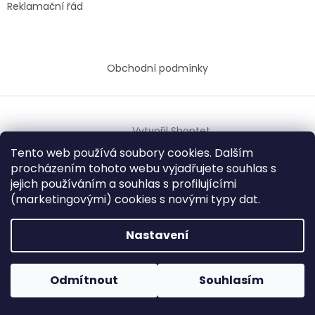
Reklamační řád
Obchodní podmínky
Vytvořil Shoptet
Tento web používá soubory cookies. Dalším
procházením tohoto webu vyjadřujete souhlas s
Copyright 2026
BAREVNÝ ŽIVOT
. Všechna práva
jejich používáním a
souhlas s profilujícími
vyhrazena.
(marketingovými) cookies s novými typy dat.
Nastavení
Odmítnout
Souhlasím
Provozovna je od 27.11.2025 uzavřena