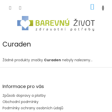
Přejít
NÁKUP
na
obsah
KOŠÍK
Curaden
Žádné produkty značky
Curaden
nebyly nalezeny...
Z
á
p
a
Informace pro vás
t
Způsob dopravy a platby
í
Obchodní podmínky
Podmínky ochrany osobních údajů