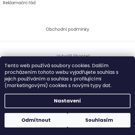
Reklamační řád
Obchodní podmínky
Vytvořil Shoptet
Tento web používá soubory cookies. Dalším
procházením tohoto webu vyjadřujete souhlas s
Copyright 2026
BAREVNÝ ŽIVOT
. Všechna práva
jejich používáním a
souhlas s profilujícími
vyhrazena.
(marketingovými) cookies s novými typy dat.
Nastavení
Odmítnout
Souhlasím
Provozovna je od 27.11.2025 uzavřena