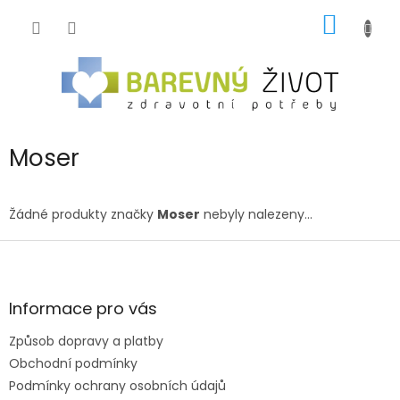
Přejít
NÁKUP
na
obsah
KOŠÍK
Moser
Žádné produkty značky
Moser
nebyly nalezeny...
Z
á
p
a
Informace pro vás
t
Způsob dopravy a platby
í
Obchodní podmínky
Podmínky ochrany osobních údajů