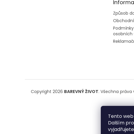
n
Informa
í
e
Způsob do
l
Obchodní
Podmínky
osobních 
Reklamačn
Copyright 2026
BAREVNÝ ŽIVOT
. Všechna práva 
Tento web 
Dalším pr
vyjadřujete