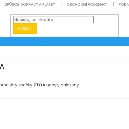
ZPŮSOB DOPRAVY A PLATBY
OBCHODNÍ PODMÍNKY
PODM
HLEDAT
A
produkty značky
ZTOA
nebyly nalezeny...